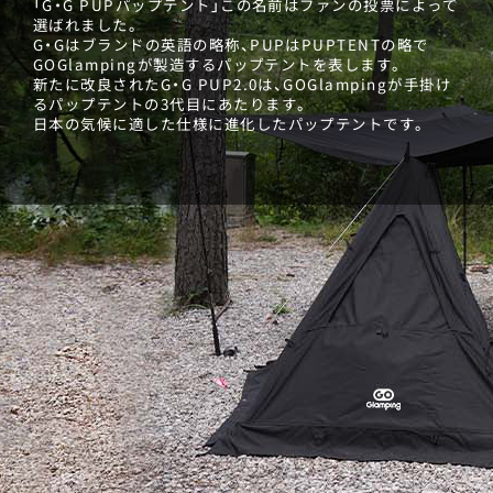
「G・G PUPパップテント」この名前はファンの投票によって
選ばれました。
G・Gはブランドの英語の略称、PUPはPUPTENTの略で
GOGlampingが製造するパップテントを表します。
新たに改良されたG・G PUP2.0は、GOGlampingが手掛け
るパップテントの3代目にあたります。
日本の気候に適した仕様に進化したパップテントです。