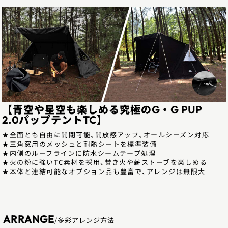
【青空や星空も楽しめる究極のG・G PUP
2.0パップテントTC】
★全面とも自由に開閉可能、開放感アップ、オールシーズン対応
★三角窓用のメッシュと耐熱シートを標準装備
★内側のルーフラインに防水シームテープ処理
★火の粉に強いTC素材を採用、焚き火や薪ストーブを楽しめる
★本体と連結可能なオプション品も豊富で、アレンジは無限大
ARRANGE
/多彩アレンジ方法