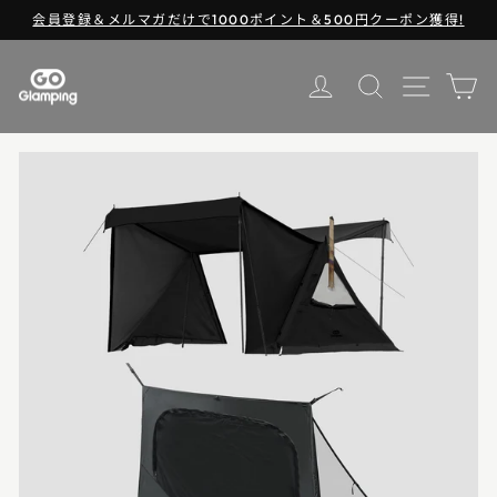
コ
会員登録＆メルマガだけで1000ポイント＆500円クーポン獲得!
ン
ス
テ
ラ
ログイン
ン
検索
サイトナ
シ
イ
ツ
ド
に
シ
ス
ョ
キ
ー
ッ
を
プ
一
時
停
止
す
る