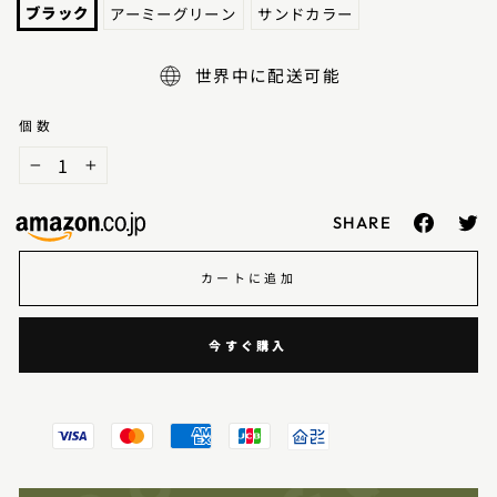
格
ブラック
アーミーグリーン
サンドカラー
世界中に配送可能
個数
−
+
Facebo
Tw
で
で
シ
シ
カートに追加
ェ
ェ
ア
ア
今すぐ購入