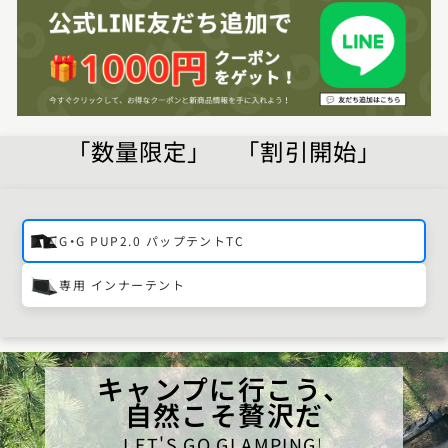
「数量限定」 「割引開始」
G・G PUP2.0 パップテントTC
専用 インナーテント
キャンプに行こう、
自然こそ贅沢だ
LET'S GO GLAMPING！