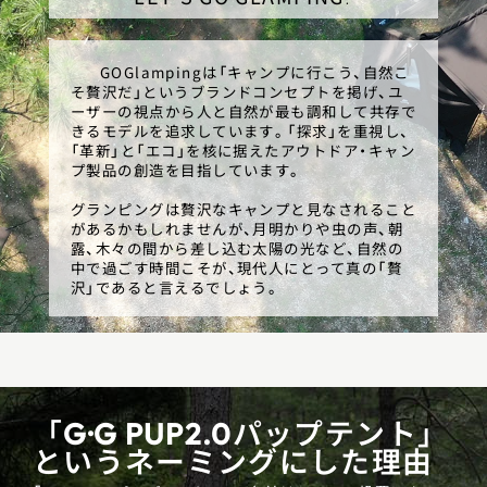
GOGlampingは「キャンプに行こう、自然こ
そ贅沢だ」というブランドコンセプトを掲げ、ユ
ーザーの視点から人と自然が最も調和して共存で
きるモデルを追求しています。「探求」を重視し、
「革新」と「エコ」を核に据えたアウトドア・キャン
プ製品の創造を目指しています。
グランピングは贅沢なキャンプと見なされること
があるかもしれませんが、月明かりや虫の声、朝
露、木々の間から差し込む太陽の光など、自然の
中で過ごす時間こそが、現代人にとって真の「贅
沢」であると言えるでしょう。
「G·G PUP2.0パップテント」
というネーミングにした理由