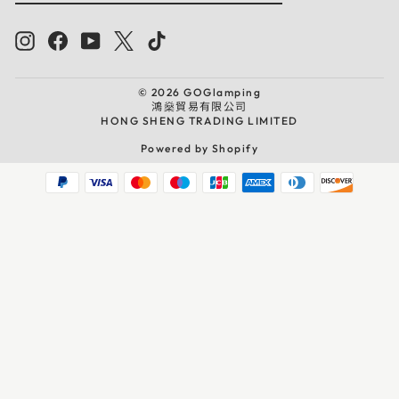
ア
読
ド
Instagram
Facebook
YouTube
Twitter
TikTok
レ
ス
を
入
力
© 2026 GOGlamping
鴻燊貿易有限公司
HONG SHENG TRADING LIMITED
Powered by Shopify