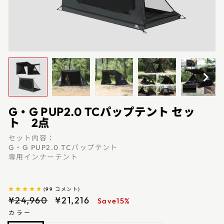
G・G PUP2.0 TCパップテント セッ
ト 2点
セット内容：
G・G PUP2.0 TCパップテント
専用インナーテント
(
99
コメント
)
通
red
¥24,960
¥21,216
Save15%
常
カラー
価