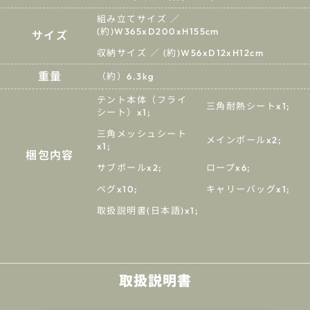
組み立てサイズ ／
(約)W365xD200xH155cm
サイズ
収納サイズ ／ (約)W56xD12xH12cm
重量
（約）6.3kg
テント本体（フライ
三角耐熱シートx1;
シート）x1;
三角メッシュシート
メインポールx2;
x1;
梱包内容
サブポールx2;
ロープx6;
ペグx10;
キャリーバッグx1;
取扱説明書(日本語)x1;
取扱説明書