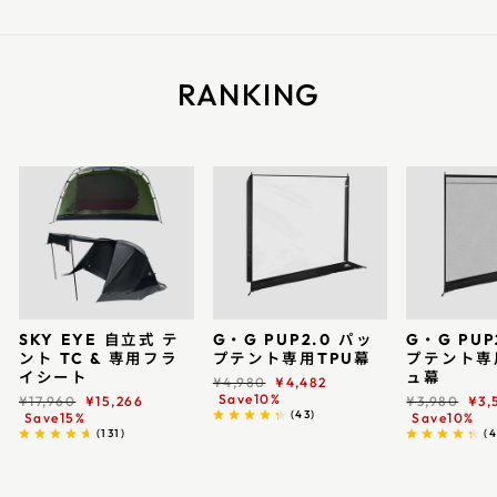
RANKING
SKY EYE 自立式 テ
G・G PUP2.0 パッ
G・G PUP
ント TC & 専用フラ
プテント専用TPU幕
プテント専
イシート
ュ幕
通
r
¥4,980
¥4,482
常
e
Save10%
通
r
通
r
¥17,960
¥15,266
¥3,980
¥3,
価
d
(
43
)
常
e
常
e
Save15%
Save10%
格
価
d
価
d
(
131
)
(
4
格
格