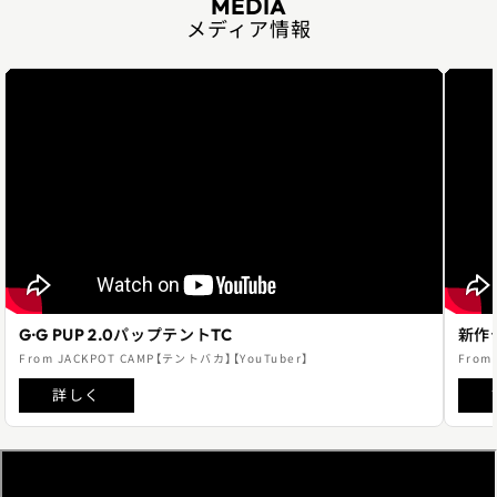
MEDIA
メディア情報
G·G PUP 2.0パップテントTC
新作
From JACKPOT CAMP【テントバカ】【YouTuber】
From
詳しく